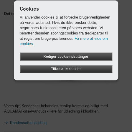
Cookies
Det ideelle supplement: AQUAMAT-olie-/vandudskiller
Vi anvender cookies til at forbedre brugervenligheden
på vores websted. Hvis du ikke ønsker dette,
begrænses funktionaliteten på vores websted. Vi
benytter desuden sporingscookies fra tredjeparter til
at registrere brugerpræferencer.
Få mere at vide om
cookies.
Rediger cookieindstillinger
Tillad alle cookies
Vores tip: Kondensat behandles retsligt korrekt og billigt med
AQUAMAT-olie-/vandudskillere før udledning i kloakken.
Kondensatbehandling