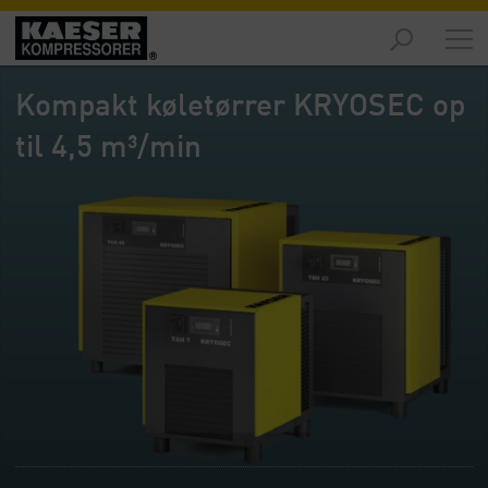
Markeder
-
Kompakt køletørrer KRYOSEC op
Oversigt
til 4,5 m³/min
Produkter
-
Oversigt
Løsninger
-
Oversigt
Service
-
Oversigt
Virksomhed
-
Oversigt