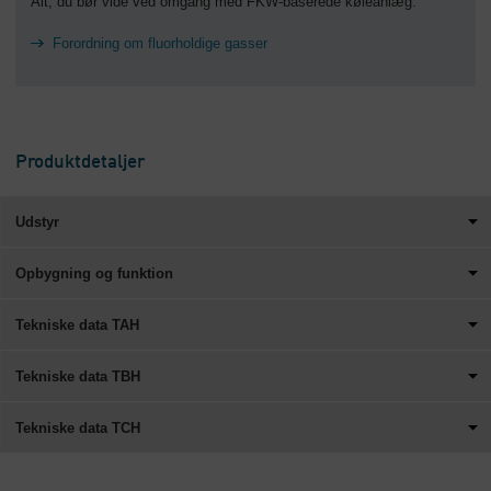
Alt, du bør vide ved omgang med FKW-baserede køleanlæg.
Forordning om fluorholdige gasser
Produktdetaljer
Udstyr
Opbygning og funktion
Tekniske data TAH
Tekniske data TBH
Tekniske data TCH