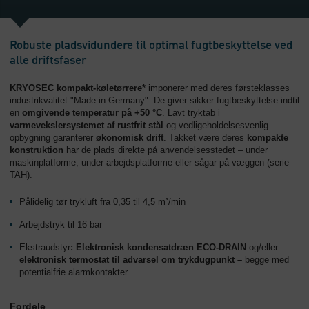
Robuste pladsvidundere til optimal fugtbeskyttelse ved
alle driftsfaser
KRYOSEC kompakt-køletørrere*
imponerer med deres førsteklasses
industrikvalitet "Made in Germany". De giver sikker fugtbeskyttelse indtil
en
omgivende temperatur på +50 °C
. Lavt tryktab i
varmevekslersystemet af rustfrit stål
og vedligeholdelsesvenlig
opbygning garanterer
økonomisk drift
. Takket være deres
kompakte
konstruktion
har de plads direkte på anvendelsesstedet – under
maskinplatforme, under arbejdsplatforme eller sågar på væggen (serie
TAH).
Pålidelig tør trykluft fra 0,35 til 4,5 m³/min
Arbejdstryk til 16 bar
Ekstraudstyr
: Elektronisk kondensatdræn ECO-DRAIN
og/eller
elektronisk termostat til advarsel om trykdugpunkt –
begge med
potentialfrie alarmkontakter
Fordele