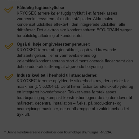
Pålidelig fugtbeskyttelse
KRYOSEC tørrere køler fugtig trykluft i et førsteklasses
varmevekslersystem af rustfrie stålplader. Akkumuleret
kondensat udskilles effektivt i den integrerede udskiller i alle
driftsfaser. Det elektroniske kondensatdræn ECO-DRAIN sørger
for pålidelig afledning af kondensatet.
Også til høje omgivelsestemperaturer:
KRYOSEC-tørrere affugter sikkert, også ved krævende
driftsbetingelser. Her er varmevekslerens og
kølemiddelkondensatorens stort dimensionerede flader samt den
definerede køleluftføring af afgørende betydning.
Industrikvalitet i henhold til standarderne:
KRYOSEC tørrerne opfylder de sikkerhedskrav, der gælder for
maskiner (EN 60204-1). Dertil hører låsbar tænd/sluk-afbryder og
en integreret hovedafbryder. Takket være førsteklasses
forarbejdning og kompakt konstruktion egner de sig derudover til
målrettet, decentral installation – f.eks. på produktions- og
bearbejdningsmaskiner, der er afhængige af kvalitetsbehandlet
trykluft.
* Denne køletørrerserie indeholder den flourholdige drivhusgas R-513A.