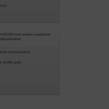
ioner
a KAESER med remdrev overbeviser
riftssikkerhed.
førsel med automatisk
e SIGMA-profil