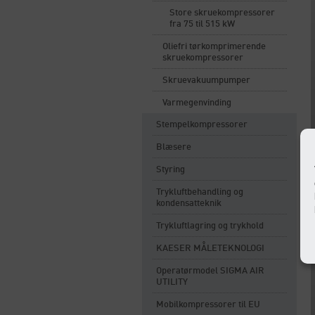
Store skruekompressorer
fra 75 til 515 kW
Oliefri tørkomprimerende
skruekompressorer
Skruevakuumpumper
Varmegenvinding
Stempelkompressorer
Blæsere
Styring
Trykluftbehandling og
kondensatteknik
Trykluftlagring og trykhold
KAESER MÅLETEKNOLOGI
Operatørmodel SIGMA AIR
UTILITY
Mobilkompressorer til EU