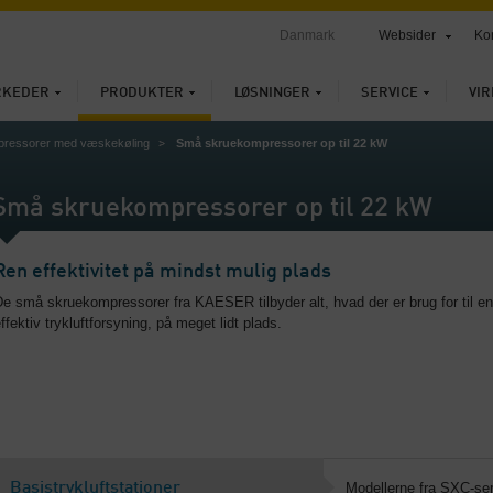
Danmark
Websider
Ko
RKEDER
PRODUKTER
LØSNINGER
SERVICE
VI
ressorer med væskekøling
Små skruekompressorer op til 22 kW
Små skruekompressorer op til 22 kW
Ren effektivitet på mindst mulig plads
e små skruekompressorer fra KAESER tilbyder alt, hvad der er brug for til en
ffektiv trykluftforsyning, på meget lidt plads.
Basistrykluftstationer
Modellerne fra SXC-ser