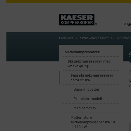
MA
Produkter
Skruekompressorer
Skruekomp
Skruekompressorer
Skruekompressorer med
væskekøling
Små skruekompressorer
D
op til 22 kW
e
Basis-modeller
Premium-modeller
Med remdrev
Mellemstore
skruekompressorer fra 18
til 110 kW