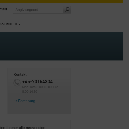
ntakt
RKSOMHED
Kontakt
+45-70154334
Man-Tors 8.00-16.00, Fre
8.00-14.30
Forespørg
ien forener alle nødvendige