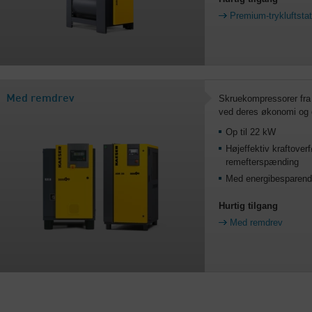
Premium-trykluftstat
Med remdrev
Skruekompressorer fr
ved deres økonomi og d
Op til 22 kW
Højeffektiv kraftover
remefterspænding
Med energibesparend
Hurtig tilgang
Med remdrev