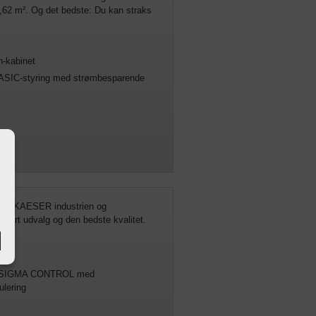
,62 m². Og det bedste: Du kan straks
n-kabinet
IC-styring med strømbesparende
r
er KAESER industrien og
tort udvalg og den bedste kvalitet.
ed SIGMA CONTROL med
lering