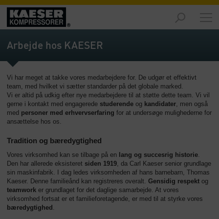
Markeder
-
Arbejde hos KAESER
Oversigt
Produkter
Vi har meget at takke vores medarbejdere for. De udgør et effektivt
-
team, med hvilket vi sætter standarder på det globale marked.
Oversigt
Vi er altid på udkig efter nye medarbejdere til at støtte dette team. Vi vil
gerne i kontakt med engagerede
studerende
og
kandidater
, men også
Løsninger
med
personer med erhvervserfaring
for at undersøge mulighederne for
-
ansættelse hos os.
Oversigt
Tradition og bæredygtighed
Service
Vores virksomhed kan se tilbage på en
lang og succesrig historie
.
-
Den har allerede eksisteret
siden 1919
, da Carl Kaeser senior grundlage
Oversigt
sin maskinfabrik. I dag ledes virksomheden af hans barnebarn, Thomas
Kaeser. Denne familieånd kan registreres overalt.
Gensidig respekt
og
teamwork
er grundlaget for det daglige samarbejde. At vores
Virksomhed
virksomhed fortsat er et familieforetagende, er med til at styrke vores
-
bæredygtighed
.
Oversigt