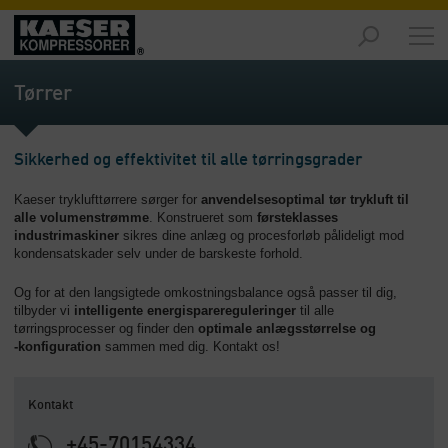
Markeder
-
Tørrer
Oversigt
Produkter
Sikkerhed og effektivitet til alle tørringsgrader
-
Oversigt
Kaeser tryklufttørrere sørger for
anvendelsesoptimal tør trykluft til
alle volumenstrømme
. Konstrueret som
førsteklasses
Løsninger
industrimaskiner
sikres dine anlæg og procesforløb pålideligt mod
-
kondensatskader selv under de barskeste forhold.
Oversigt
Og for at den langsigtede omkostningsbalance også passer til dig,
Service
tilbyder vi
intelligente energisparereguleringer
til alle
tørringsprocesser og finder den
optimale anlægsstørrelse og
-
‑konfiguration
sammen med dig. Kontakt os!
Oversigt
Virksomhed
Kontakt
-
Oversigt
+45-70154334