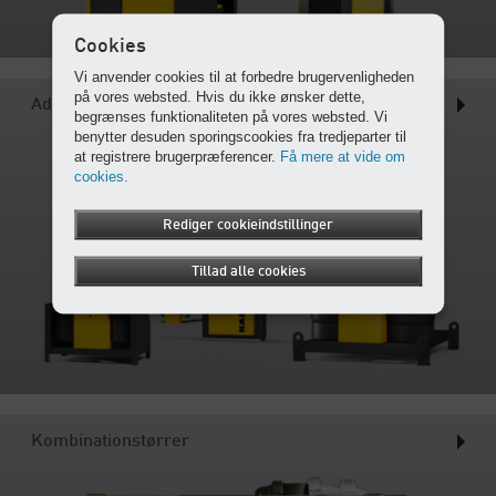
Cookies
Vi anvender cookies til at forbedre brugervenligheden
på vores websted. Hvis du ikke ønsker dette,
Adsorptionstørrer
begrænses funktionaliteten på vores websted. Vi
benytter desuden sporingscookies fra tredjeparter til
at registrere brugerpræferencer.
Få mere at vide om
cookies.
Rediger cookieindstillinger
Tillad alle cookies
Kombinationstørrer