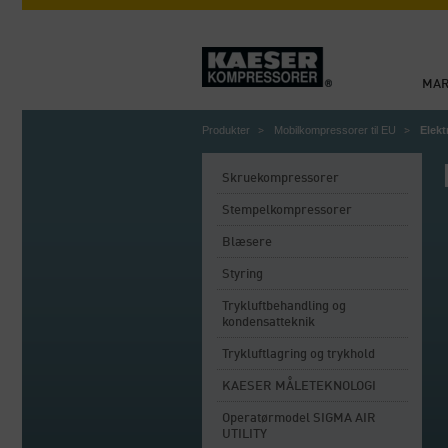
MA
Produkter
Mobilkompressorer til EU
Elek
Skruekompressorer
Stempelkompressorer
Blæsere
Styring
Trykluftbehandling og
kondensatteknik
Trykluftlagring og trykhold
KAESER MÅLETEKNOLOGI
Operatørmodel SIGMA AIR
UTILITY