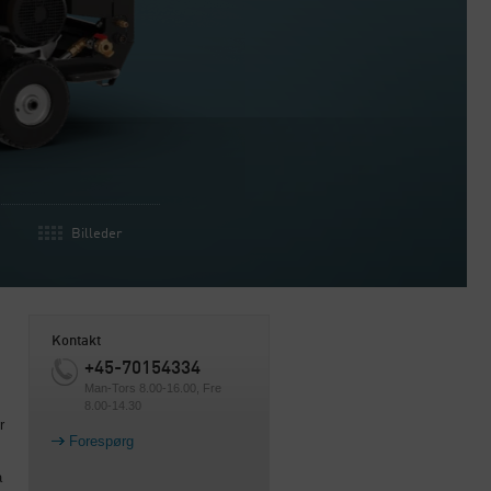
Billeder
Kontakt
+45-70154334
Man-Tors 8.00-16.00, Fre
8.00-14.30
r
Forespørg
a