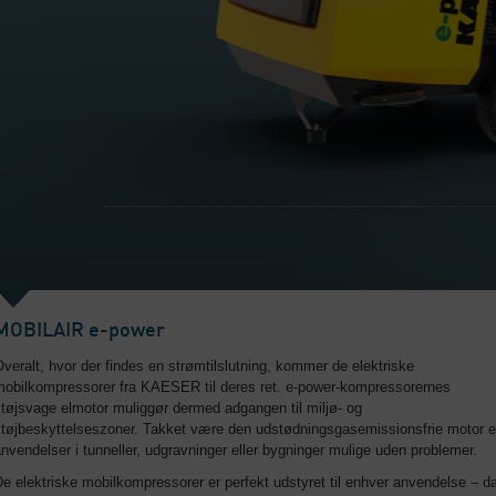
MOBILAIR e-power
veralt, hvor der findes en strømtilslutning, kommer de elektriske
mobilkompressorer fra KAESER til deres ret. e-power-kompressorernes
tøjsvage elmotor muliggør dermed adgangen til miljø- og
støjbeskyttelseszoner. Takket være den udstødningsgasemissionsfrie motor e
nvendelser i tunneller, udgravninger eller bygninger mulige uden problemer.
e elektriske mobilkompressorer er perfekt udstyret til enhver anvendelse – d