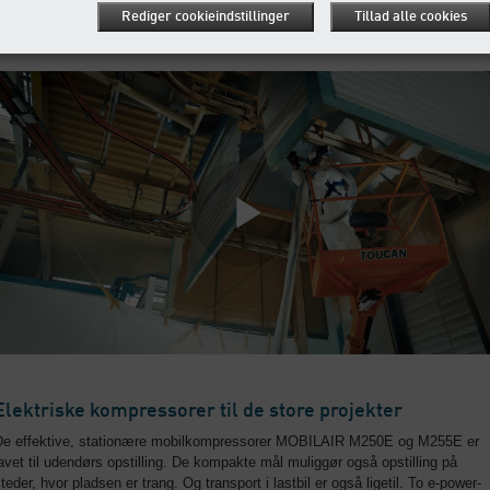
Rediger cookieindstillinger
Tillad alle cookies
Anvendelse i lukkede rum
Elektriske kompressorer til de store projekter
De effektive, stationære mobilkompressorer MOBILAIR M250E og M255E er
avet til udendørs opstilling. De kompakte mål muliggør også opstilling på
teder, hvor pladsen er trang. Og transport i lastbil er også ligetil. To e-power-