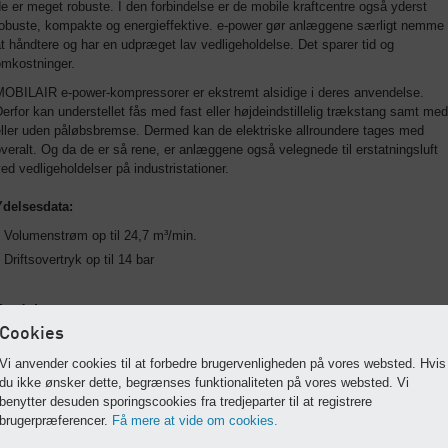
e er meget robuste. I den forbindelse er de mobile kraftcentre også yderst
robuste, kompakte og energieffektive. e-power gør anlæggene særligt nemme
t håndtere og har en udpræget lav vedligeholdelse. Det sparer tid og
omkostninger.
MOBILAIR e-power-kompressorer er ekstremt alsidige i deres anvendelse.
erfor kan understellet fås med fast eller højdeindstillelig trækstang samt med
eller uden påløbsbremse. Dermed kan de elektriske allroundere tages med
veralt. Og da de er så rene, er anlæggene også velegnede til erstatningsluft
ed vedligeholdelser på industristationer.
Ydelsesdata:
Volumenstrøm op til 24,7 m³/min.
Driftsovertryk op til 14 bar
Fordele
Cookies
Udstødningsgasfri og støjsvag
Vi anvender cookies til at forbedre brugervenligheden på vores websted. Hvis
du ikke ønsker dette, begrænses funktionaliteten på vores websted. Vi
Anvendelse i miljøzoner og bygninger
benytter desuden sporingscookies fra tredjeparter til at registrere
brugerpræferencer.
Få mere at vide om cookies.
Reducerer driftsomkostninger og vedligeholdelsesomkostninger