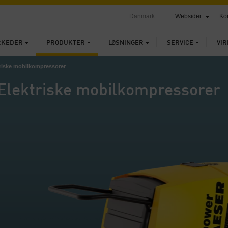
Danmark
Websider
Ko
RKEDER
PRODUKTER
LØSNINGER
SERVICE
VI
triske mobilkompressorer
Elektriske mobilkompressorer