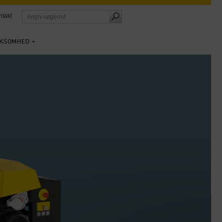
ntakt
RKSOMHED