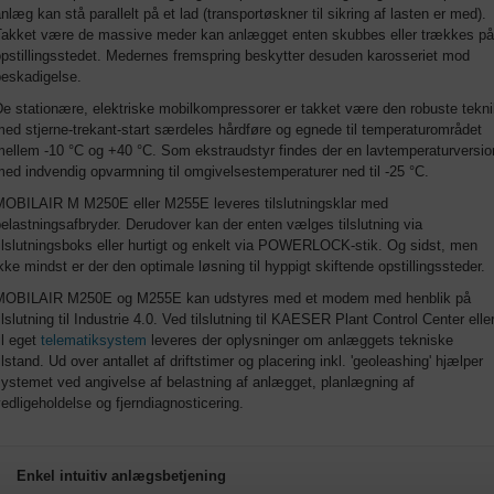
nlæg kan stå parallelt på et lad (transportøskner til sikring af lasten er med).
Takket være de massive meder kan anlægget enten skubbes eller trækkes på
pstillingsstedet. Medernes fremspring beskytter desuden karosseriet mod
beskadigelse.
e stationære, elektriske mobilkompressorer er takket være den robuste tekn
ed stjerne-trekant-start særdeles hårdføre og egnede til temperaturområdet
mellem -10 °C og +40 °C. Som ekstraudstyr findes der en lavtemperaturversio
ed indvendig opvarmning til omgivelsestemperaturer ned til -25 °C.
MOBILAIR M M250E eller M255E leveres tilslutningsklar med
elastningsafbryder. Derudover kan der enten vælges tilslutning via
ilslutningsboks eller hurtigt og enkelt via POWERLOCK-stik. Og sidst, men
kke mindst er der den optimale løsning til hyppigt skiftende opstillingssteder.
MOBILAIR M250E og M255E kan udstyres med et modem med henblik på
ilslutning til Industrie 4.0. Ved tilslutning til KAESER Plant Control Center elle
il eget
telematiksystem
leveres der oplysninger om anlæggets tekniske
ilstand. Ud over antallet af driftstimer og placering inkl. 'geoleashing' hjælper
ystemet ved angivelse af belastning af anlægget, planlægning af
edligeholdelse og fjerndiagnosticering.
Enkel intuitiv anlægsbetjening