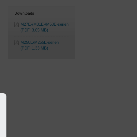
Downloads
M27E-/M31E-/M50E-serien
(PDF, 3.05 MB)
M250E/M255E-serien
(PDF, 1.33 MB)