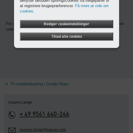
benytter desuden sporingscookies fra tredjeparter til
at registrere brugerpræferencer.
Få mere at vide om
cookies.
For at få vist dette indhold skal du acceptere cookies og genindlæse
Rediger cookieindstillinger
siden.
Tillad alle cookies
Til ruteplanlægning i Google Maps
Susann Lange
+ 49 9561 640-246
susann.lange@kaeser.com