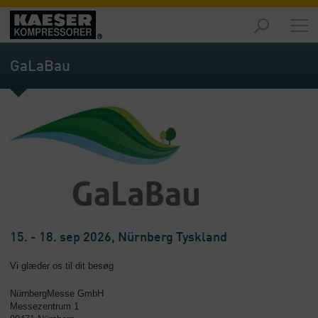
Markeder
-
GaLaBau
Oversigt
Produkter
-
Oversigt
Løsninger
-
Oversigt
Service
-
15. - 18. sep 2026, Nürnberg Tyskland
Oversigt
Vi glæder os til dit besøg
Virksomhed
NürnbergMesse GmbH
-
Messezentrum 1
Oversigt