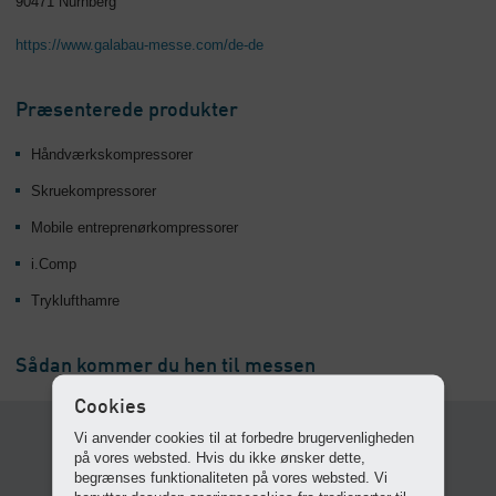
90471 Nürnberg
https://www.galabau-messe.com/de-de
Præsenterede produkter
Håndværkskompressorer
Skruekompressorer
Mobile entreprenørkompressorer
i.Comp
Tryklufthamre
Sådan kommer du hen til messen
Cookies
Vi anvender cookies til at forbedre brugervenligheden
på vores websted. Hvis du ikke ønsker dette,
begrænses funktionaliteten på vores websted. Vi