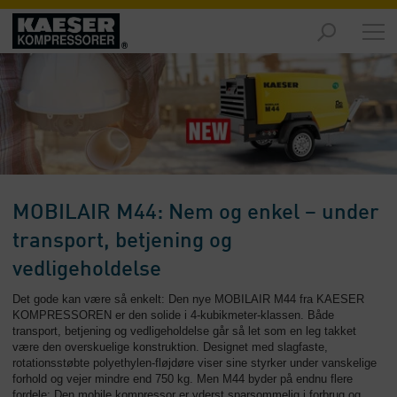
Markeder
-
Oversigt
Produkter
-
Oversigt
Løsninger
MOBILAIR M44: Nem og enkel – under
-
Oversigt
transport, betjening og
vedligeholdelse
Service
-
Det gode kan være så enkelt: Den nye MOBILAIR M44 fra KAESER
Oversigt
KOMPRESSOREN er den solide i 4-kubikmeter-klassen. Både
transport, betjening og vedligeholdelse går så let som en leg takket
være den overskuelige konstruktion. Designet med slagfaste,
Virksomhed
rotationsstøbte polyethylen-fløjdøre viser sine styrker under vanskelige
-
forhold og vejer mindre end 750 kg. Men M44 byder på endnu flere
Oversigt
fordele: Den mobile kompressor er yderst sparsommelig i forbrug og