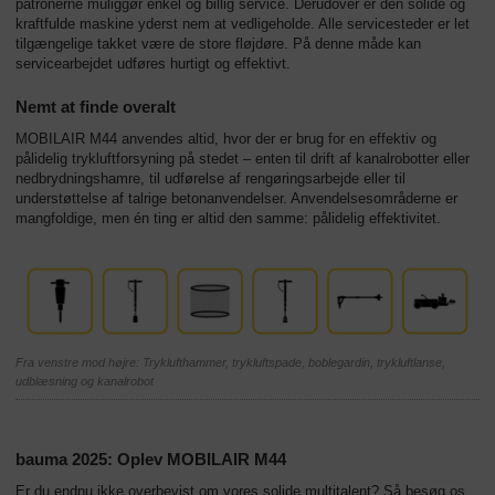
patronerne muliggør enkel og billig service. Derudover er den solide og
kraftfulde maskine yderst nem at vedligeholde. Alle servicesteder er let
tilgængelige takket være de store fløjdøre. På denne måde kan
servicearbejdet udføres hurtigt og effektivt.
Nemt at finde overalt
MOBILAIR M44 anvendes altid, hvor der er brug for en effektiv og
pålidelig trykluftforsyning på stedet – enten til drift af kanalrobotter eller
nedbrydningshamre, til udførelse af rengøringsarbejde eller til
understøttelse af talrige betonanvendelser. Anvendelsesområderne er
mangfoldige, men én ting er altid den samme: pålidelig effektivitet.
Fra venstre mod højre: Tryklufthammer, trykluftspade, boblegardin, trykluftlanse,
udblæsning og kanalrobot
bauma 2025: Oplev MOBILAIR M44
Er du endnu ikke overbevist om vores solide multitalent? Så besøg os