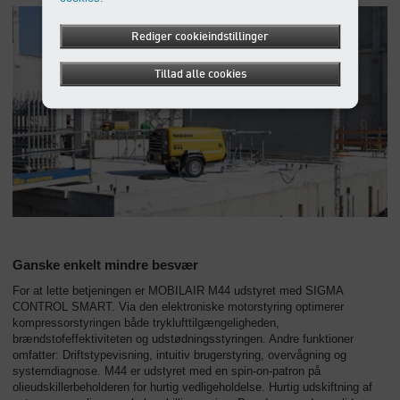
Rediger cookieindstillinger
Tillad alle cookies
Ganske enkelt mindre besvær
For at lette betjeningen er MOBILAIR M44 udstyret med SIGMA
CONTROL SMART. Via den elektroniske motorstyring optimerer
kompressorstyringen både tryklufttilgængeligheden,
brændstofeffektiviteten og udstødningsstyringen. Andre funktioner
omfatter: Driftstypevisning, intuitiv brugerstyring, overvågning og
systemdiagnose. M44 er udstyret med en spin-on-patron på
olieudskillerbeholderen for hurtig vedligeholdelse. Hurtig udskiftning af