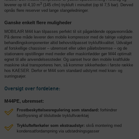
3
leverer op til 4,10 m
(145 cfm) trykluft i minuttet (op til 7,5 bar). Derved
opnås flere reserver ved lange slangeledninger.
Ganske enkelt flere muligheder
MOBILAIR M44 kan tilpasses perfekt til sit pågældende opgaveområde.
På denne måde leverer den mobile kompressor med de talrige valgbare
behandlingskomponenter altid behovstilpasset trykluftkvalitet. Udvalget
af forskellige chassiser – ubremset eller uden påløbsbremse – og de
stationære opstillinger med meder eller maskinfødder gør M44 optimalt
egnet til alle anvendelsessteder. Og uanset hvor den mobile kraftfulde
maskine skal transporteres hen, så kommer sikkerheden i første række
hos KAESER. Derfor er M44 som standard udstyret med kran- og
surringsøjer.
Oversigt over fordelene:
M44PE, ubremset:
Frostbeskyttelsesregulering som standard:
forhindrer
fastfrysning af tilsluttede trykluftværktøj
Trykluftefterkøler som ekstraudstyr:
skrå montering med
kondensatfordampning via udstødningsgasser